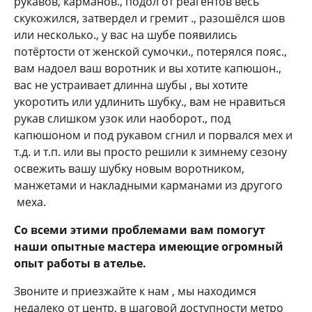
рукавов, карманов., подол от реагентов весь
скукожился, затвердел и гремит ., разошёлся шов
или несколько., у вас на шубе появились
потёртости от женской сумочки., потерялся пояс.,
вам надоел ваш воротник и вы хотите капюшон.,
вас не устраивает длинна шубы , вы хотите
укоротить или удлинить шубку., вам не нравиться
рукав слишком узок или наоборот., под
капюшоном и под рукавом сгнил и порвался мех и
т.д. и т.п. или вы просто решили к зимнему сезону
освежить вашу шубку новым воротником,
манжетами и накладными карманами из другого
меха.
Со всеми этими проблемами вам помогут
наши опытные мастера имеющие огромный
опыт работы в ателье.
Звоните и приезжайте к нам , мы находимся
недалеко от центр, в шаговой доступности метро