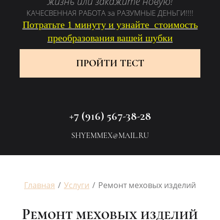
жизнь или закажите новую!
КАЧЕСВЕННАЯ РАБОТА за РАЗУМНЫЕ ДЕНЬГИ!!!!
Потратьте 1 минуту и узнайте стоимость
преобразования вашей шубки
ПРОЙТИ ТЕСТ
+7 (916) 567-38-28
SHYEMMEX@MAIL.RU
Главная
/
Услуги
/
Ремонт меховых изделий
Ремонт меховых изделий