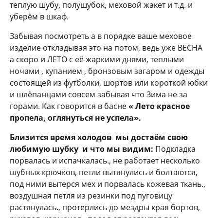
теплую шубу, полушубок, меховой жакет и т.д. и
уберём в шкаф.
Забывая посмотреть а в порядке ваше меховое
изделие откладывая это на потом, ведь уже ВЕСНА
а скоро и ЛЕТО с её жаркими днями, теплыми
ночами , купанием , бронзовым загаром и одежды
состоящей из футболки, шортов или короткой юбки
и шлёпанцами совсем забывая что Зима не за
горами. Как говорится в басне
« Лето красное
пропела, оглянуться не успела».
Близится время холодов мы достаём свою
любимую шубку и что мы видим:
Подкладка
порвалась и испачкалась., не работает несколько
шубных крючков, петли вытянулись и болтаются,
под ними вытерся мех и порвалась кожевая ткань.,
воздушная петля из резинки под пуговицу
растянулась., протерлись до мездры края бортов,